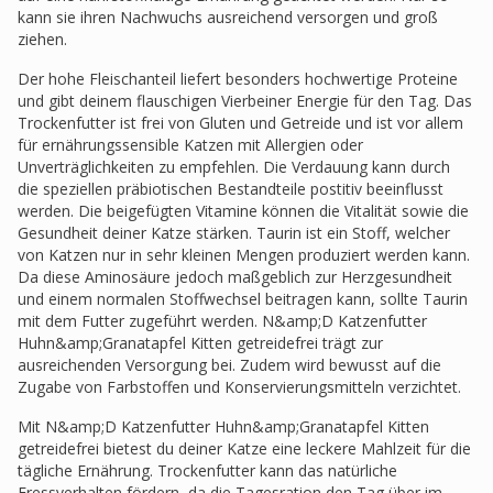
kann sie ihren Nachwuchs ausreichend versorgen und groß
ziehen.
Der hohe Fleischanteil liefert besonders hochwertige Proteine
und gibt deinem flauschigen Vierbeiner Energie für den Tag. Das
Trockenfutter ist frei von Gluten und Getreide und ist vor allem
für ernährungssensible Katzen mit Allergien oder
Unverträglichkeiten zu empfehlen. Die Verdauung kann durch
die speziellen präbiotischen Bestandteile postitiv beeinflusst
werden. Die beigefügten Vitamine können die Vitalität sowie die
Gesundheit deiner Katze stärken. Taurin ist ein Stoff, welcher
von Katzen nur in sehr kleinen Mengen produziert werden kann.
Da diese Aminosäure jedoch maßgeblich zur Herzgesundheit
und einem normalen Stoffwechsel beitragen kann, sollte Taurin
mit dem Futter zugeführt werden. N&amp;D Katzenfutter
Huhn&amp;Granatapfel Kitten getreidefrei trägt zur
ausreichenden Versorgung bei. Zudem wird bewusst auf die
Zugabe von Farbstoffen und Konservierungsmitteln verzichtet.
Mit N&amp;D Katzenfutter Huhn&amp;Granatapfel Kitten
getreidefrei bietest du deiner Katze eine leckere Mahlzeit für die
tägliche Ernährung. Trockenfutter kann das natürliche
Fressverhalten fördern, da die Tagesration den Tag über im