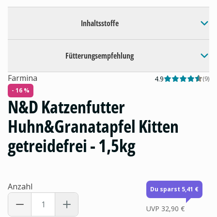
Inhaltsstoffe
Fütterungsempfehlung
Farmina
4.9
(
9
)
- 16 %
N&D Katzenfutter
Huhn&Granatapfel Kitten
getreidefrei - 1,5kg
Anzahl
Du sparst 5,41 €
UVP
32,90 €