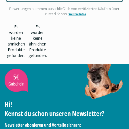
Bewertungen stammen ausschließlich von verifizierten Käufern über
Trusted Shops.
Weitere Infos
Es
Es
wurden
wurden
keine
keine
ähnlichen
ähnlichen
Produkte
Produkte
gefunden.
gefunden.
5€
Gutschein
Hi!
Kennst du schon unseren Newsletter?
Newsletter abonieren und Vorteile sichern: