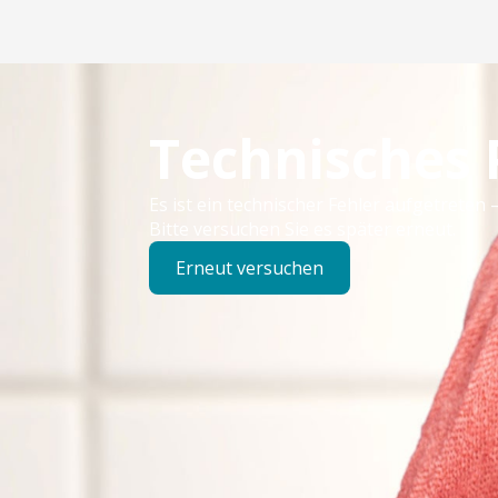
Technisches
Es ist ein technischer Fehler aufgetreten –
Bitte versuchen Sie es später erneut.
Erneut versuchen