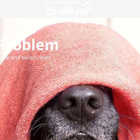
 Problem
 wir sind bereits dran.