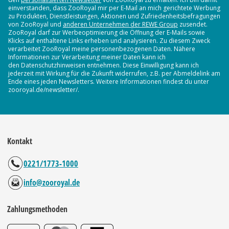
einverstanden, dass ZooRoyal mir per E-Mail an mich gerichtete Werbung
zu Produkten, Dienstleistungen, Aktionen und Zufriedenheitsbefragungen
von ZooRoyal und
anderen Unternehmen der REWE Group
zusendet.
ZooRoyal darf zur Werbeoptimierung die Öffnung der E-Mails sowie
Klicks auf enthaltene Links erheben und analysieren. Zu diesem Zweck
verarbeitet ZooRoyal meine personenbezogenen Daten. Nähere
Informationen zur Verarbeitung meiner Daten kann ich
den Datenschutzhinweisen entnehmen. Diese Einwilligung kann ich
jederzeit mit Wirkung für die Zukunft widerrufen, z.B. per Abmeldelink am
Ende eines jeden Newsletters. Weitere Informationen findest du unter
zooroyal.de/newsletter/.
Kontakt
0221/1773-1000
info@zooroyal.de
Zahlungsmethoden