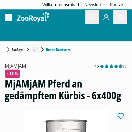
Willkommensrabatt
Newsletter
Kontakt
...
ZooRoyal
Hunde-Nassfutter
MjAMjAM
4.8
(
6
)
- 13 %
MjAMjAM Pferd an
gedämpftem Kürbis - 6x400g