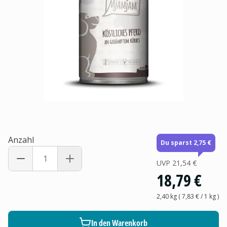
Anzahl
Du sparst 2,75 €
UVP
21,54 €
18,79 €
2,40 kg
(
7,83 €
/ 1
kg
)
In den Warenkorb