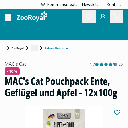
Willkommensrabatt
Newsletter
Kontakt
...
ZooRoyal
Katzen-Nassfutter
MAC's Cat
4.7
(
26
)
- 10 %
MAC's Cat Pouchpack Ente,
Geflügel und Apfel - 12x100g