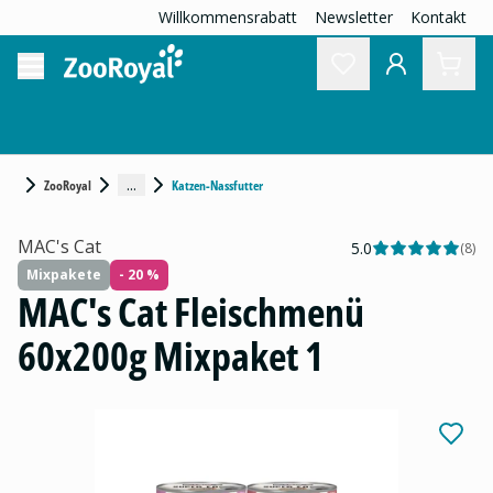
Willkommensrabatt
Newsletter
Kontakt
...
ZooRoyal
Katzen-Nassfutter
MAC's Cat
5.0
(
8
)
Mixpakete
- 20 %
MAC's Cat Fleischmenü
60x200g Mixpaket 1