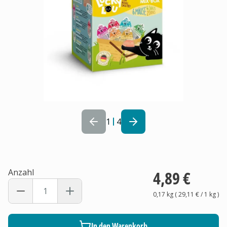
1
4
Anzahl
4,89 €
0,17 kg
(
29,11 €
/ 1
kg
)
In den Warenkorb