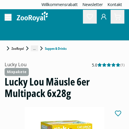
Willkommensrabatt
Newsletter
Kontakt
...
ZooRoyal
Suppen & Drinks
Lucky Lou
5.0
(
1
)
Mixpakete
Lucky Lou Mäusle 6er
Multipack 6x28g