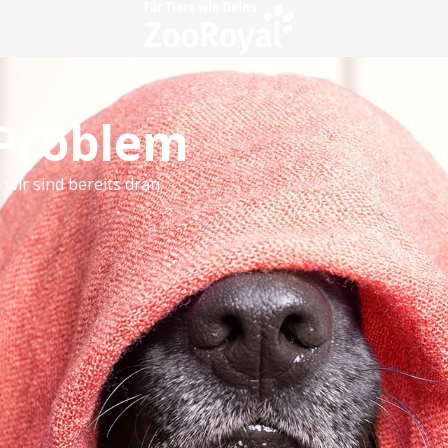
 Problem
 wir sind bereits dran.