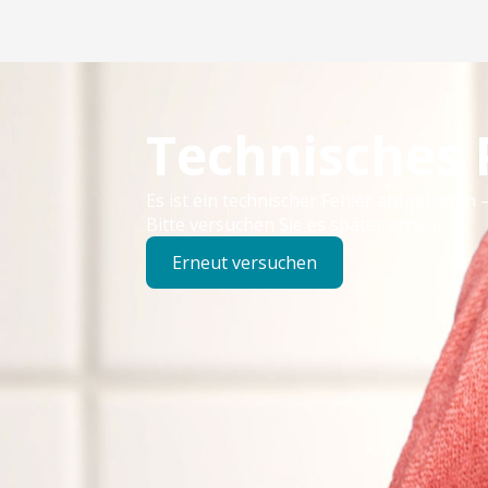
Technisches
Es ist ein technischer Fehler aufgetreten –
Bitte versuchen Sie es später erneut.
Erneut versuchen