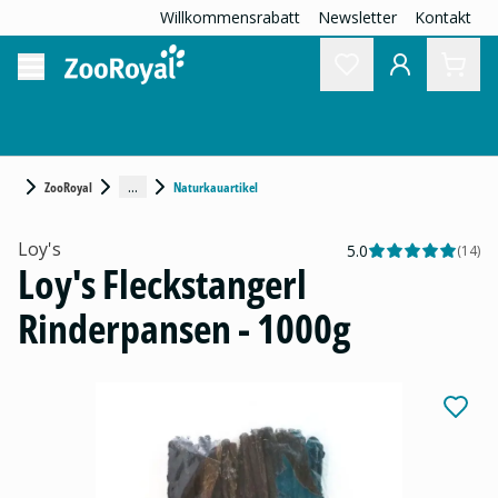
Willkommensrabatt
Newsletter
Kontakt
...
ZooRoyal
Naturkauartikel
Loy's
5.0
(
14
)
Loy's Fleckstangerl
Rinderpansen - 1000g