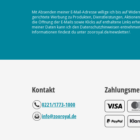
Mit Absenden meiner E-Mail-Adresse willige ich bis auf Wider
gerichtete Werbung zu Produkten, Dienstleistungen, Aktion
die Öffnung der E-Mails sowie Klicks auf enthaltene Links 
meiner Daten kann ich den Datenschutzhinweisen entnehmen. D
Informationen findest du unter zooroyal.de/newsletter/.
Kontakt
Zahlungsme
0221/1773-1000
info@zooroyal.de