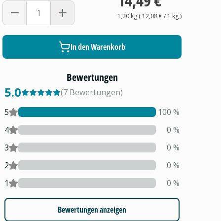
14,49 €
1,20 kg
(
12,08 €
/ 1
kg
)
In den Warenkorb
Bewertungen
5.0
(
7
Bewertungen
)
5
100
%
4
0
%
3
0
%
2
0
%
1
0
%
Bewertungen anzeigen