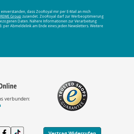
t einverstanden, dass ZooRoyal mir per E-Mail an mich
 REWE Group
zusendet. ZooRoyal darf zur Werbeoptimierung
nbezogenen Daten. Nähere Informationen zur Verarbeitung
.B. per Abmeldelink am Ende eines jeden Newsletters. Weitere
Online
ns verbunden:
n
Vertrag Widerrufen