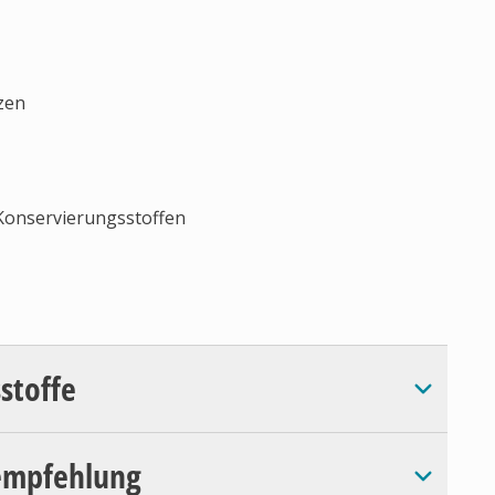
zen
 Konservierungsstoffen
sstoffe
empfehlung