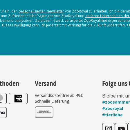
ruf ein, den
personalisierten Newsletter
von ZooRoyal zu erhalten. Ich bin dami
en und Zufriedenheitsbefragungen von ZooRoyal und
anderen Unternehmen der
erheben und analysieren. Zu diesem Zweck verarbeitet ZooRoyal meine persone
iese Einwilligung kann ich jederzeit mit Wirkung für die Zukunft widerrufen, z
thoden
Versand
Folge uns 
Versandkostenfrei ab 49€
Bleibe mit u
Schnelle Lieferung
#zoosamme
#zooroyal
#tierliebe