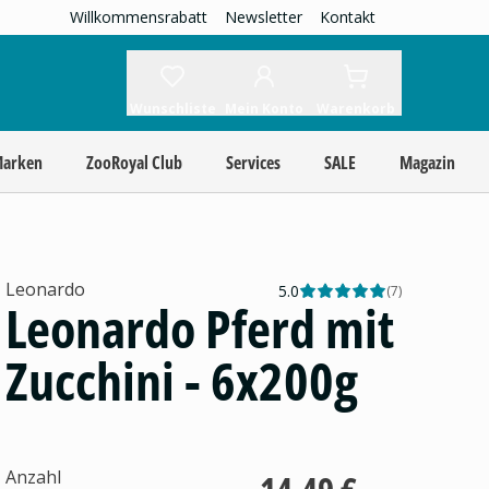
Willkommensrabatt
Newsletter
Kontakt
Wunschliste
Mein Konto
Warenkorb
Marken
ZooRoyal Club
Services
SALE
Magazin
Leonardo
5.0
(
7
)
Leonardo Pferd mit
Zucchini - 6x200g
Anzahl