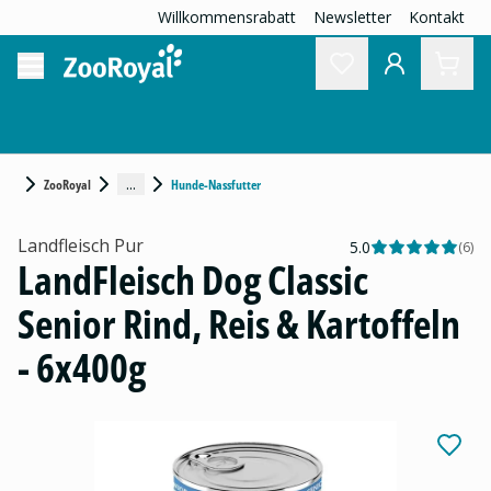
Willkommensrabatt
Newsletter
Kontakt
...
ZooRoyal
Hunde-Nassfutter
Landfleisch Pur
5.0
(
6
)
LandFleisch Dog Classic
Senior Rind, Reis & Kartoffeln
- 6x400g