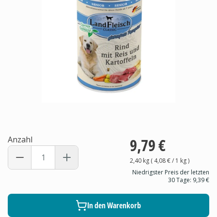
Anzahl
9,79 €
2,40 kg
(
4,08 €
/ 1
kg
)
Niedrigster Preis der letzten
30 Tage:
9,39 €
In den Warenkorb