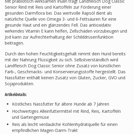
Mit präbiotisch-wirksamen Inulin trägt Landfleisch Dog Classic
Senior Rind mit Reis und Kartoffeln zur Förderung einer
gesunden Darmflora bei. Das wertvolle Rapsöl dient als
natürliche Quelle von Omega 3- und 6-Fettsäuren für eine
gesunde Haut und ein glänzendes Fell. Das antioxidativ
wirkendes Vitamin E kann helfen, Zellschäden vorzubeugen und
Jod kann zur Aufrechterhaltung der Schilddrüsenfunktion
beitragen.
Durch den hohen Feuchtigkeitsgehalt nimmt dein Hund bereits
mit der Nahrung Flüssigkeit zu sich. Selbstverständlich wird
Landfleisch Dog Classic Senior ohne Zusatz von künstlichen
Farb-, Geschmacks- und Konservierungsstoffe hergestellt. Das
Nassfutter enthält keinen Zusatz von Gluten, Zucker, GVO und
Sojaprodukten.
Artikeldetails:
Köstliches Nassfutter für ältere Hunde ab 7 Jahren
Hochwertiges Alleinfuttermittel mit Rind, Reis, Kartoffeln
und Gartengemüse
Reis als leicht verdauliche Kohlenhydratquelle für einen
empfindlichen Magen-Darm-Trakt