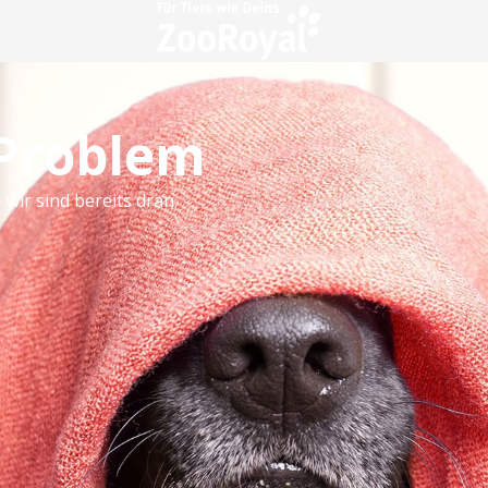
 Problem
 wir sind bereits dran.