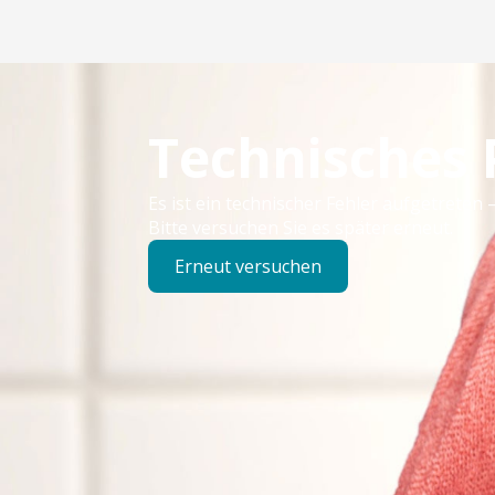
Technisches
Es ist ein technischer Fehler aufgetreten –
Bitte versuchen Sie es später erneut.
Erneut versuchen