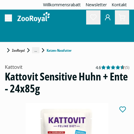
Willkommensrabatt
Newsletter
Kontakt
...
ZooRoyal
Katzen-Nassfutter
Kattovit
4.6
(
5
)
Kattovit Sensitive Huhn + Ente
- 24x85g