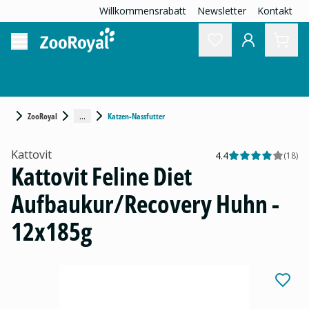
Willkommensrabatt
Newsletter
Kontakt
...
ZooRoyal
Katzen-Nassfutter
Kattovit
4.4
(
18
)
Kattovit Feline Diet
Aufbaukur/Recovery Huhn -
12x185g