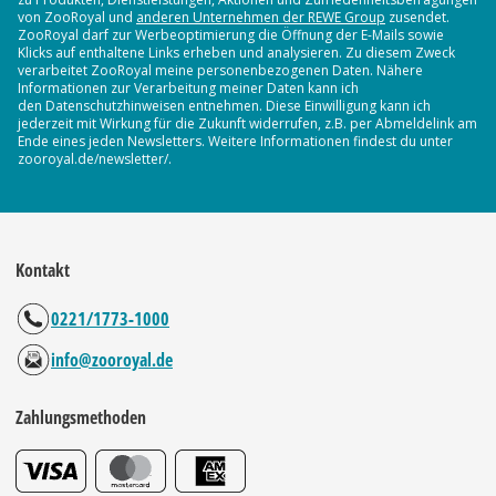
von ZooRoyal und
anderen Unternehmen der REWE Group
zusendet.
ZooRoyal darf zur Werbeoptimierung die Öffnung der E-Mails sowie
Klicks auf enthaltene Links erheben und analysieren. Zu diesem Zweck
verarbeitet ZooRoyal meine personenbezogenen Daten. Nähere
Informationen zur Verarbeitung meiner Daten kann ich
den Datenschutzhinweisen entnehmen. Diese Einwilligung kann ich
jederzeit mit Wirkung für die Zukunft widerrufen, z.B. per Abmeldelink am
Ende eines jeden Newsletters. Weitere Informationen findest du unter
zooroyal.de/newsletter/.
Kontakt
0221/1773-1000
info@zooroyal.de
Zahlungsmethoden