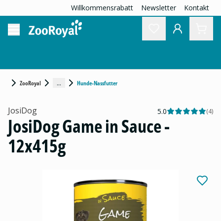
Willkommensrabatt
Newsletter
Kontakt
...
ZooRoyal
Hunde-Nassfutter
JosiDog
5.0
(
4
)
JosiDog Game in Sauce -
12x415g