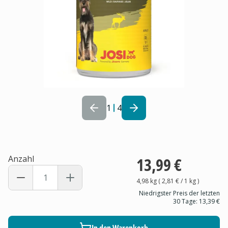
1
4
Anzahl
13,99 €
4,98 kg
(
2,81 €
/ 1
kg
)
Niedrigster Preis der letzten
30 Tage:
13,39 €