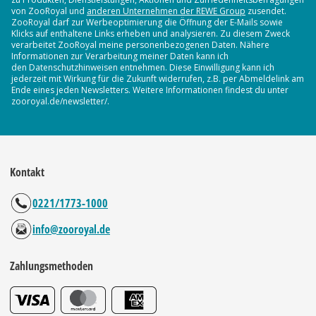
von ZooRoyal und
anderen Unternehmen der REWE Group
zusendet.
ZooRoyal darf zur Werbeoptimierung die Öffnung der E-Mails sowie
Klicks auf enthaltene Links erheben und analysieren. Zu diesem Zweck
verarbeitet ZooRoyal meine personenbezogenen Daten. Nähere
Informationen zur Verarbeitung meiner Daten kann ich
den Datenschutzhinweisen entnehmen. Diese Einwilligung kann ich
jederzeit mit Wirkung für die Zukunft widerrufen, z.B. per Abmeldelink am
Ende eines jeden Newsletters. Weitere Informationen findest du unter
zooroyal.de/newsletter/.
Kontakt
0221/1773-1000
info@zooroyal.de
Zahlungsmethoden