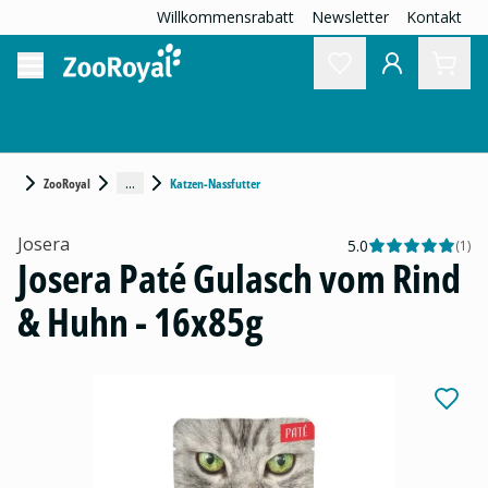
Willkommensrabatt
Newsletter
Kontakt
...
ZooRoyal
Katzen-Nassfutter
Josera
5.0
(
1
)
Josera Paté Gulasch vom Rind
& Huhn - 16x85g