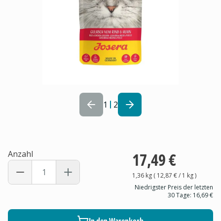
1
2
Anzahl
17,49 €
1,36 kg
(
12,87 €
/ 1
kg
)
Niedrigster Preis der letzten
30 Tage:
16,69 €