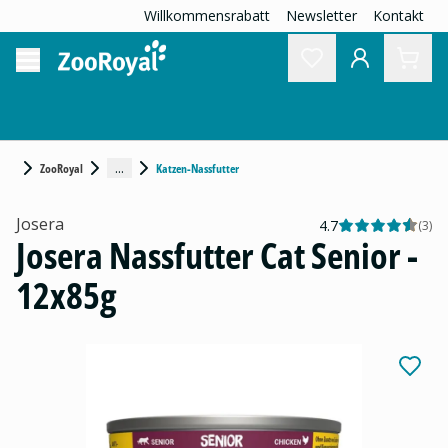
Willkommensrabatt
Newsletter
Kontakt
...
ZooRoyal
Katzen-Nassfutter
Josera
4.7
(
3
)
Josera Nassfutter Cat Senior -
12x85g