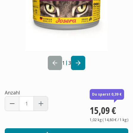
1
3
Anzahl
Du sparst 0,39 €
15,09 €
1,02 kg
(
14,80 €
/ 1
kg
)