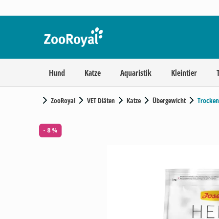
Hund
Katze
Aquaristik
Kleintier
ZooRoyal
VET Diäten
Katze
Übergewicht
Trocken
- 8 %