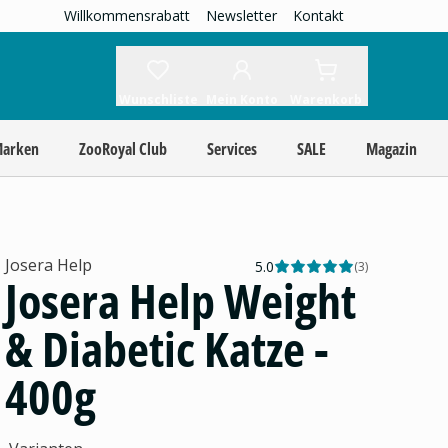
Willkommensrabatt
Newsletter
Kontakt
Wunschliste
Mein Konto
Warenkorb
Marken
ZooRoyal Club
Services
SALE
Magazin
Josera Help
5.0
(
3
)
Josera Help Weight
& Diabetic Katze -
400g