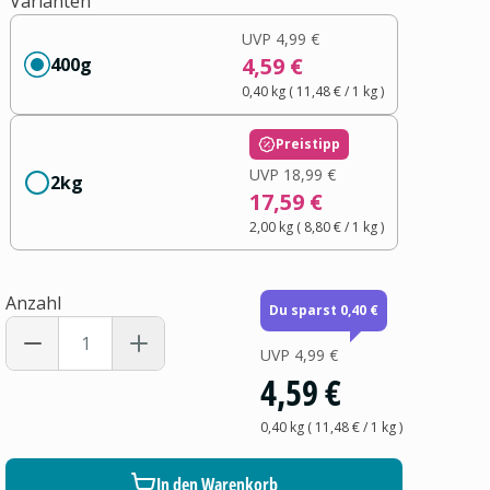
Varianten
UVP
4,99 €
4,59 €
400g
0,40 kg
(
11,48 €
/ 1
kg
)
Preistipp
UVP
18,99 €
2kg
17,59 €
2,00 kg
(
8,80 €
/ 1
kg
)
Anzahl
Du sparst 0,40 €
UVP
4,99 €
4,59 €
0,40 kg
(
11,48 €
/ 1
kg
)
In den Warenkorb