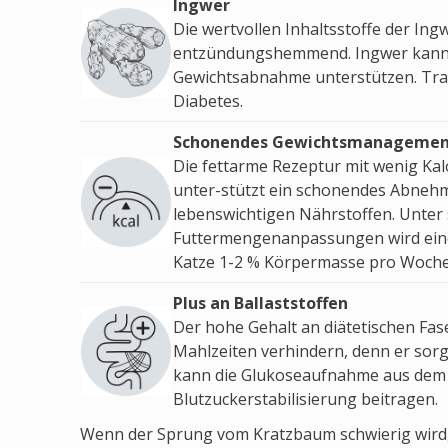
Ingwer
Die wertvollen Inhaltsstoffe der In
entzündungshemmend. Ingwer kann 
Gewichtsabnahme unterstützen. Tradi
Diabetes.
Schonendes Gewichtsmanageme
Die fettarme Rezeptur mit wenig Kal
unter-stützt ein schonendes Abnehm
lebenswichtigen Nährstoffen. Unter 
Futtermengenanpassungen wird eine
Katze 1-2 % Körpermasse pro Woch
Plus an Ballaststoffen
Der hohe Gehalt an diätetischen Fa
Mahlzeiten verhindern, denn er sorg
kann die Glukoseaufnahme aus dem 
Blutzuckerstabilisierung beitragen.
Wenn der Sprung vom Kratzbaum schwierig wird, 