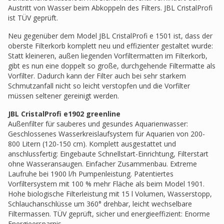
Austritt von Wasser beim Abkoppeln des Filters. JBL CristalProfi
ist TÜV geprüft.
Neu gegenüber dem Model JBL CristalProfi e 1501 ist, dass der
oberste Filterkorb komplett neu und effizienter gestaltet wurde:
Statt kleineren, außen liegenden Vorfiltermatten im Filterkorb,
gibt es nun eine doppelt so große, durchgehende Filtermatte als
Vorfilter. Dadurch kann der Filter auch bei sehr starkem
Schmutzanfall nicht so leicht verstopfen und die Vorfilter
müssen seltener gereinigt werden.
JBL CristalProfi e1902 greenline
Außenfilter für sauberes und gesundes Aquarienwasser:
Geschlossenes Wasserkreislaufsystem für Aquarien von 200-
800 Litern (120-150 cm). Komplett ausgestattet und
anschlussfertig: Eingebaute Schnellstart-Einrichtung, Filterstart
ohne Wasseransaugen. Einfacher Zusammenbau. Extreme
Laufruhe bei 1900 l/h Pumpenleistung. Patentiertes
Vorfiltersystem mit 100 % mehr Fläche als beim Model 1901.
Hohe biologische Filterleistung mit 15 l Volumen, Wasserstopp,
Schlauchanschlüsse um 360° drehbar, leicht wechselbare
Filtermassen. TÜV geprüft, sicher und energieeffizient: Enorme
Energieersparnis.