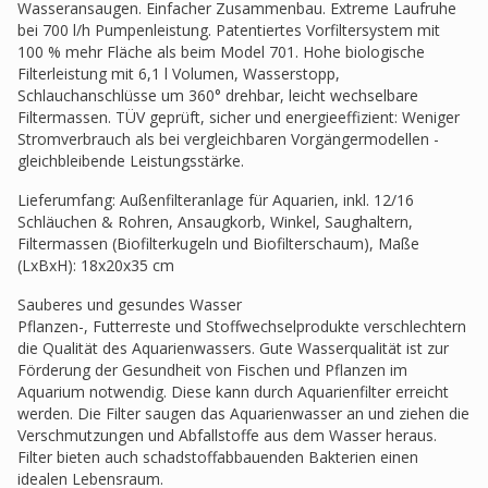
Wasseransaugen. Einfacher Zusammenbau. Extreme Laufruhe
bei 700 l/h Pumpenleistung. Patentiertes Vorfiltersystem mit
100 % mehr Fläche als beim Model 701. Hohe biologische
Filterleistung mit 6,1 l Volumen, Wasserstopp,
Schlauchanschlüsse um 360° drehbar, leicht wechselbare
Filtermassen. TÜV geprüft, sicher und energieeffizient: Weniger
Stromverbrauch als bei vergleichbaren Vorgängermodellen -
gleichbleibende Leistungsstärke.
Lieferumfang: Außenfilteranlage für Aquarien, inkl. 12/16
Schläuchen & Rohren, Ansaugkorb, Winkel, Saughaltern,
Filtermassen (Biofilterkugeln und Biofilterschaum), Maße
(LxBxH): 18x20x35 cm
Sauberes und gesundes Wasser
Pflanzen-, Futterreste und Stoffwechselprodukte verschlechtern
die Qualität des Aquarienwassers. Gute Wasserqualität ist zur
Förderung der Gesundheit von Fischen und Pflanzen im
Aquarium notwendig. Diese kann durch Aquarienfilter erreicht
werden. Die Filter saugen das Aquarienwasser an und ziehen die
Verschmutzungen und Abfallstoffe aus dem Wasser heraus.
Filter bieten auch schadstoffabbauenden Bakterien einen
idealen Lebensraum.