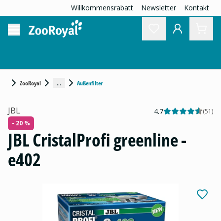
Willkommensrabatt
Newsletter
Kontakt
...
ZooRoyal
Außenfilter
JBL
4.7
(
51
)
- 20 %
JBL CristalProfi greenline -
e402