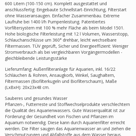
600 Litern (100-150 cm). Komplett ausgestattet und
anschlussfertig: Eingebaute Schnellstart-Einrichtung, Filterstart
ohne Wasseransaugen. Einfacher Zusammenbau. Extreme
Laufruhe bei 1400 l/h Pumpenleistung. Patentiertes
Vorfiltersystem mit 100 % mehr Fläche als beim Model 1501.
Hohe biologische Filterleistung mit 12 l Volumen, Wasserstopp,
Schlauchanschlüsse um 360° drehbar, leicht wechselbare
Filtermassen. TÜV geprüft, Sicher und Energieeffizient: Weniger
Stromverbrauch als bei vergleichbaren Vorgängermodellen -
gleichbleibende Leistungsstärke
Lieferumfang: Außenfilteranlage für Aquarien, inkl. 16/22
Schläuchen & Rohren, Ansaugkorb, Winkel, Saughaltern,
Filtermassen (Biofilterkugeln und Biofilterschaum), Maße
(LxBxH): 20x23x48 cm.
Sauberes und gesundes Wasser
Pflanzen-, Futterreste und Stoffwechselprodukte verschlechtern
die Qualität des Aquarienwassers. Gute Wasserqualität ist zur
Förderung der Gesundheit von Fischen und Pflanzen im
Aquarium notwendig. Diese kann durch Aquarienfilter erreicht
werden. Die Filter saugen das Aquarienwasser an und ziehen die
Verschmutzungen und Abfallstoffe aus dem Wasser heraus.