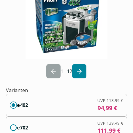
1
12
Varianten
UVP
118,99 €
e402
94,99 €
UVP
139,49 €
e702
111,99 €