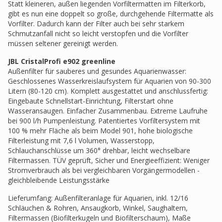
Statt kleineren, außen liegenden Vorfiltermatten im Filterkorb,
gibt es nun eine doppelt so große, durchgehende Filtermatte als
Vorfilter. Dadurch kann der Filter auch bei sehr starkem
Schmutzanfall nicht so leicht verstopfen und die Vorfilter
müssen seltener gereinigt werden.
JBL CristalProfi e902 greenline
Außenfilter für sauberes und gesundes Aquarienwasser:
Geschlossenes Wasserkreislaufsystem für Aquarien von 90-300
Litern (80-120 cm). Komplett ausgestattet und anschlussfertig:
Eingebaute Schnellstart-Einrichtung, Filterstart ohne
Wasseransaugen. Einfacher Zusammenbau. Extreme Laufruhe
bei 900 l/h Pumpenleistung. Patentiertes Vorfiltersystem mit
100 % mehr Fläche als beim Model 901, hohe biologische
Filterleistung mit 7,6 l Volumen, Wasserstopp,
Schlauchanschlüsse um 360° drehbar, leicht wechselbare
Filtermassen. TÜV geprüft, Sicher und Energieeffizient: Weniger
Stromverbrauch als bei vergleichbaren Vorgängermodellen -
gleichbleibende Leistungsstärke
Lieferumfang: Außenfilteranlage für Aquarien, inkl. 12/16
Schläuchen & Rohren, Ansaugkorb, Winkel, Saughaltern,
Filtermassen (Biofilterkugeln und Biofilterschaum), Maße