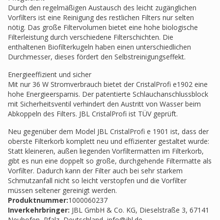
Durch den regelmäßigen Austausch des leicht zugänglichen
Vorfilters ist eine Reinigung des restlichen Filters nur selten
nötig. Das große Filtervolumen bietet eine hohe biologische
Filterleistung durch verschiedene Filterschichten. Die
enthaltenen Biofilterkugeln haben einen unterschiedlichen
Durchmesser, dieses fördert den Selbstreinigungseffekt.
Energieeffizient und sicher
Mit nur 36 W Stromverbrauch bietet der CristalProfi e1902 eine
hohe Energieersparnis. Der patentierte Schlauchanschlussblock
mit Sicherheitsventil verhindert den Austritt von Wasser beim
Abkoppeln des Filters. JBL CristalProfi ist TÜV geprüft.
Neu gegenüber dem Model JBL CristalProfi e 1901 ist, dass der
oberste Filterkorb komplett neu und effizienter gestaltet wurde:
Statt kleineren, außen liegenden Vorfiltermatten im Filterkorb,
gibt es nun eine doppelt so große, durchgehende Filtermatte als
Vorfilter. Dadurch kann der Filter auch bei sehr starkem
Schmutzanfall nicht so leicht verstopfen und die Vorfilter
müssen seltener gereinigt werden.
Produktnummer:
1000060237
Inverkehrbringer
:
JBL GmbH & Co. KG, Dieselstraße 3, 67141
Neuhofen, Pfalz, Deutschland,
info@jbl.de