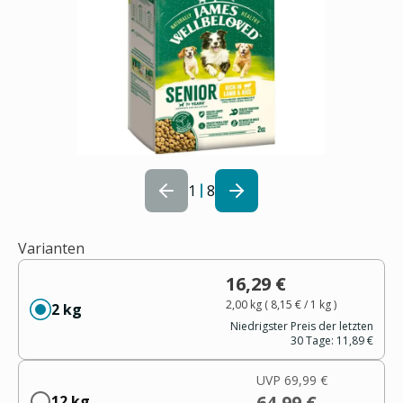
1
8
Varianten
16,29 €
2,00 kg
(
8,15 €
/ 1
kg
)
2 kg
Niedrigster Preis der letzten
30 Tage:
11,89 €
UVP
69,99 €
64,99 €
12 kg