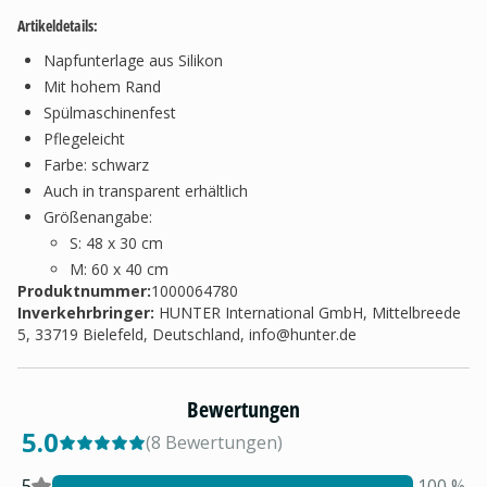
Artikeldetails:
Napfunterlage aus Silikon
Mit hohem Rand
Spülmaschinenfest
Pflegeleicht
Farbe: schwarz
Auch in transparent erhältlich
Größenangabe:
S: 48 x 30 cm
M: 60 x 40 cm
Produktnummer:
1000064780
Inverkehrbringer
:
HUNTER International GmbH, Mittelbreede
5, 33719 Bielefeld, Deutschland,
info@hunter.de
Bewertungen
5.0
(
8
Bewertungen
)
5
100
%