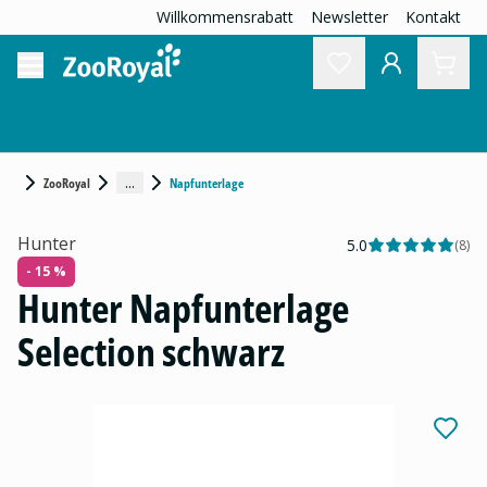
Willkommensrabatt
Newsletter
Kontakt
...
ZooRoyal
Napfunterlage
Hunter
5.0
(
8
)
- 15 %
Hunter Napfunterlage
Selection schwarz