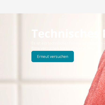
Technisches
Es ist ein technischer Fehler aufgetreten –
Bitte versuchen Sie es später erneut.
Erneut versuchen