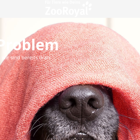
 Problem
 wir sind bereits dran.