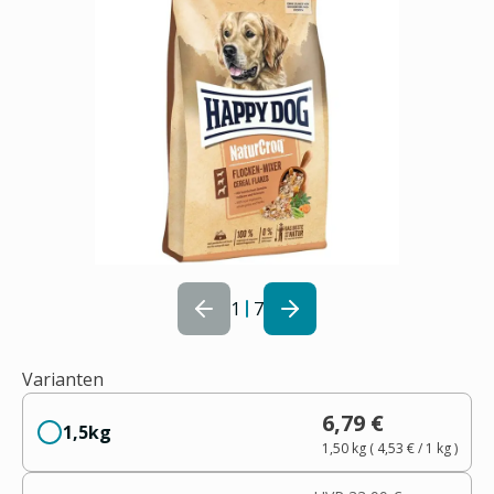
1
7
Varianten
6,79 €
1,5kg
1,50 kg
(
4,53 €
/ 1
kg
)