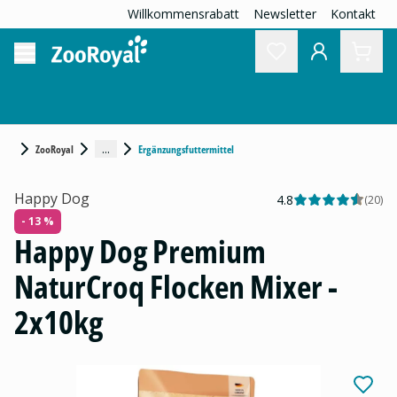
Willkommensrabatt
Newsletter
Kontakt
...
ZooRoyal
Ergänzungsfuttermittel
Happy Dog
4.8
(
20
)
- 13 %
Happy Dog Premium
NaturCroq Flocken Mixer -
2x10kg