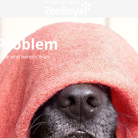
 Problem
 wir sind bereits dran.