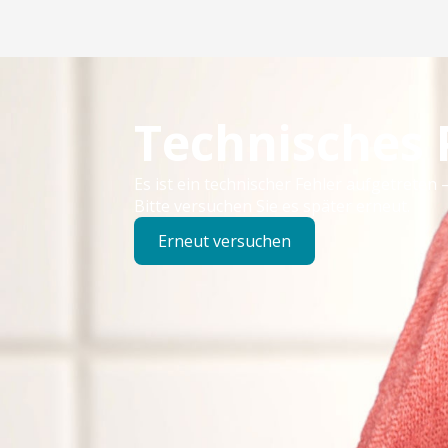
Technisches
Es ist ein technischer Fehler aufgetreten –
Bitte versuchen Sie es später erneut.
Erneut versuchen