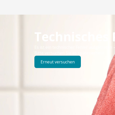
Technisches
Es ist ein technischer Fehler aufgetreten –
Bitte versuchen Sie es später erneut.
Erneut versuchen