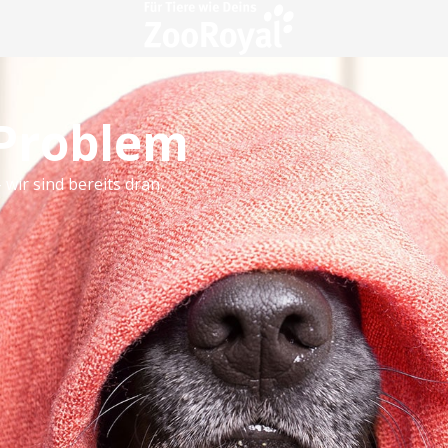
 Problem
 wir sind bereits dran.