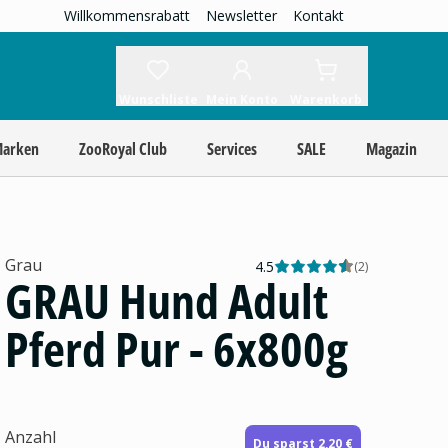
Willkommensrabatt
Newsletter
Kontakt
Wunschliste
Mein Konto
Warenkorb
Marken
ZooRoyal Club
Services
SALE
Magazin
Grau
4.5
(
2
)
GRAU Hund Adult
Pferd Pur - 6x800g
Anzahl
Du sparst 2,20 €