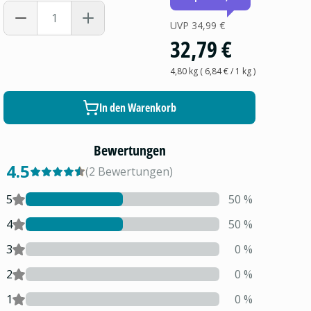
UVP
34,99 €
32,79 €
4,80 kg
(
6,84 €
/ 1
kg
)
In den Warenkorb
Bewertungen
4.5
(
2
Bewertungen
)
5
50
%
4
50
%
3
0
%
2
0
%
1
0
%