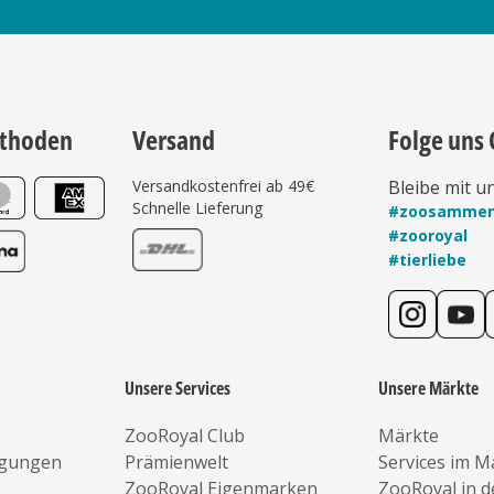
thoden
Versand
Folge uns 
Versandkostenfrei ab 49€
Bleibe mit u
Schnelle Lieferung
#zoosamme
#zooroyal
#tierliebe
Unsere Services
Unsere Märkte
ZooRoyal Club
Märkte
ngungen
Prämienwelt
Services im M
ZooRoyal Eigenmarken
ZooRoyal in 