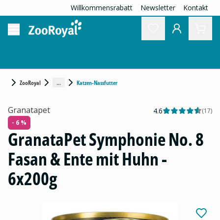
Willkommensrabatt
Newsletter
Kontakt
...
ZooRoyal
Katzen-Nassfutter
Granatapet
4.6
(
17
)
- 6 %
GranataPet Symphonie No. 8
Fasan & Ente mit Huhn -
6x200g