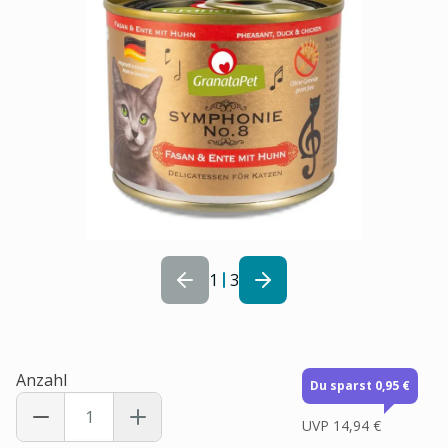
1
3
Anzahl
Du sparst 0,95 €
UVP
14,94 €