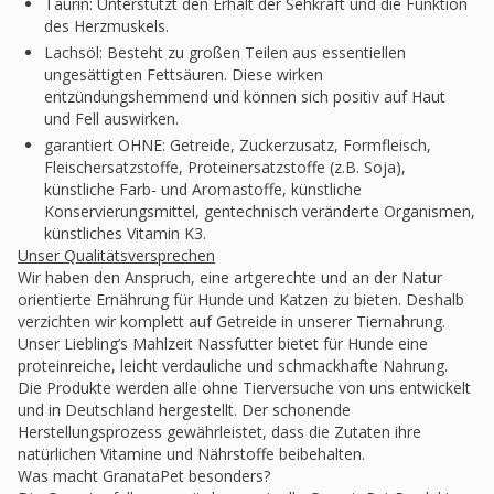
Taurin: Unterstützt den Erhalt der Sehkraft und die Funktion
des Herzmuskels.
Lachsöl: Besteht zu großen Teilen aus essentiellen
ungesättigten Fettsäuren. Diese wirken
entzündungshemmend und können sich positiv auf Haut
und Fell auswirken.
garantiert OHNE: Getreide, Zuckerzusatz, Formfleisch,
Fleischersatzstoffe, Proteinersatzstoffe (z.B. Soja),
künstliche Farb- und Aromastoffe, künstliche
Konservierungsmittel, gentechnisch veränderte Organismen,
künstliches Vitamin K3.
Unser Qualitätsversprechen
Wir haben den Anspruch, eine artgerechte und an der Natur
orientierte Ernährung für Hunde und Katzen zu bieten. Deshalb
verzichten wir komplett auf Getreide in unserer Tiernahrung.
Unser Liebling’s Mahlzeit Nassfutter bietet für Hunde eine
proteinreiche, leicht verdauliche und schmackhafte Nahrung.
Die Produkte werden alle ohne Tierversuche von uns entwickelt
und in Deutschland hergestellt. Der schonende
Herstellungsprozess gewährleistet, dass die Zutaten ihre
natürlichen Vitamine und Nährstoffe beibehalten.
Was macht GranataPet besonders?