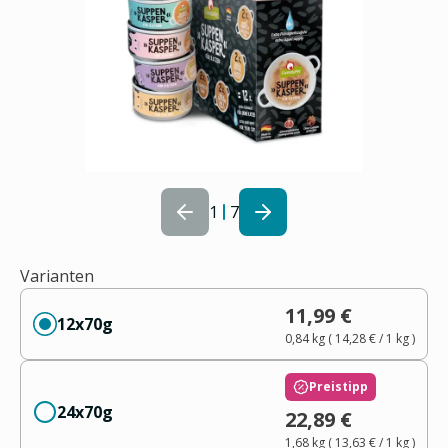
1
7
Varianten
11,99 €
12x70g
0,84 kg
(
14,28 €
/ 1
kg
)
Preistipp
24x70g
22,89 €
1,68 kg
(
13,63 €
/ 1
kg
)