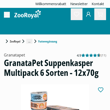
Willkommensrabatt
Newsletter
Kontakt
...
ZooRoyal
Futterergänzung
Granatapet
4.9
(
11
)
GranataPet Suppenkasper
Multipack 6 Sorten - 12x70g