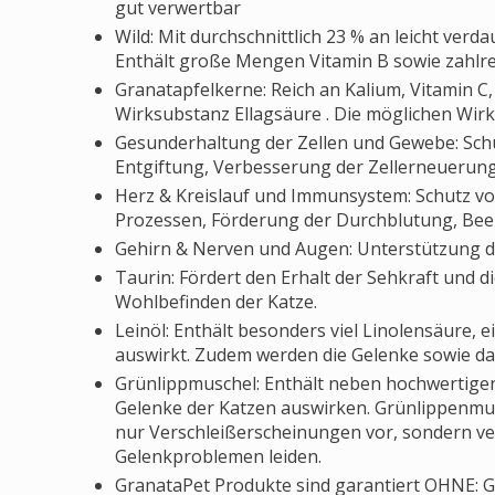
gut verwertbar
Wild: Mit durchschnittlich 23 % an leicht verd
Enthält große Mengen Vitamin B sowie zahlrei
Granatapfelkerne: Reich an Kalium, Vitamin C,
Wirksubstanz Ellagsäure . Die möglichen Wir
Gesunderhaltung der Zellen und Gewebe: Schut
Entgiftung, Verbesserung der Zellerneuerung
Herz & Kreislauf und Immunsystem: Schutz v
Prozessen, Förderung der Durchblutung, Beei
Gehirn & Nerven und Augen: Unterstützung de
Taurin: Fördert den Erhalt der Sehkraft und d
Wohlbefinden der Katze.
Leinöl: Enthält besonders viel Linolensäure, e
auswirkt. Zudem werden die Gelenke sowie da
Grünlippmuschel: Enthält neben hochwertigen 
Gelenke der Katzen auswirken. Grünlippenmus
nur Verschleißerscheinungen vor, sondern ve
Gelenkproblemen leiden.
GranataPet Produkte sind garantiert OHNE: Get