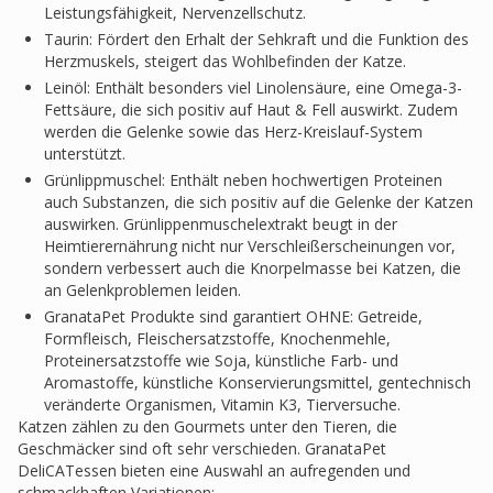
Leistungsfähigkeit, Nervenzellschutz.
Taurin: Fördert den Erhalt der Sehkraft und die Funktion des
Herzmuskels, steigert das Wohlbefinden der Katze.
Leinöl: Enthält besonders viel Linolensäure, eine Omega-3-
Fettsäure, die sich positiv auf Haut & Fell auswirkt. Zudem
werden die Gelenke sowie das Herz-Kreislauf-System
unterstützt.
Grünlippmuschel: Enthält neben hochwertigen Proteinen
auch Substanzen, die sich positiv auf die Gelenke der Katzen
auswirken. Grünlippenmuschelextrakt beugt in der
Heimtierernährung nicht nur Verschleißerscheinungen vor,
sondern verbessert auch die Knorpelmasse bei Katzen, die
an Gelenkproblemen leiden.
GranataPet Produkte sind garantiert OHNE: Getreide,
Formfleisch, Fleischersatzstoffe, Knochenmehle,
Proteinersatzstoffe wie Soja, künstliche Farb- und
Aromastoffe, künstliche Konservierungsmittel, gentechnisch
veränderte Organismen, Vitamin K3, Tierversuche.
Katzen zählen zu den Gourmets unter den Tieren, die
Geschmäcker sind oft sehr verschieden. GranataPet
DeliCATessen bieten eine Auswahl an aufregenden und
schmackhaften Variationen: