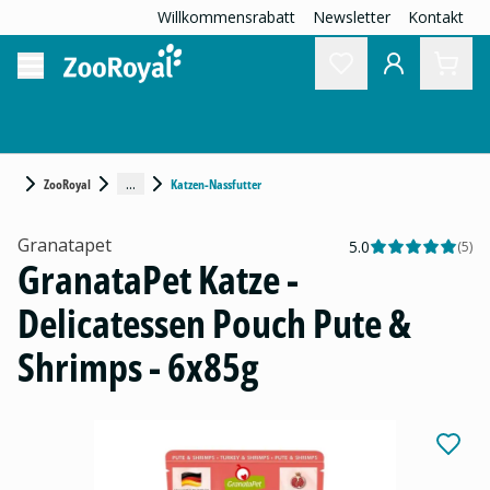
Willkommensrabatt
Newsletter
Kontakt
...
ZooRoyal
Katzen-Nassfutter
Granatapet
5.0
(
5
)
GranataPet Katze -
Delicatessen Pouch Pute &
Shrimps - 6x85g