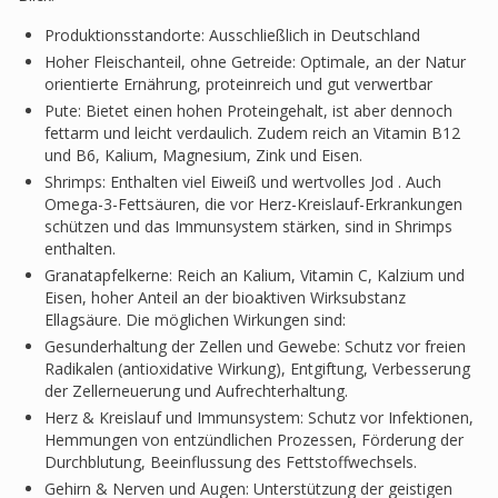
Produktionsstandorte: Ausschließlich in Deutschland
Hoher Fleischanteil, ohne Getreide: Optimale, an der Natur
orientierte Ernährung, proteinreich und gut verwertbar
Pute: Bietet einen hohen Proteingehalt, ist aber dennoch
fettarm und leicht verdaulich. Zudem reich an Vitamin B12
und B6, Kalium, Magnesium, Zink und Eisen.
Shrimps: Enthalten viel Eiweiß und wertvolles Jod . Auch
Omega-3-Fettsäuren, die vor Herz-Kreislauf-Erkrankungen
schützen und das Immunsystem stärken, sind in Shrimps
enthalten.
Granatapfelkerne: Reich an Kalium, Vitamin C, Kalzium und
Eisen, hoher Anteil an der bioaktiven Wirksubstanz
Ellagsäure. Die möglichen Wirkungen sind:
Gesunderhaltung der Zellen und Gewebe: Schutz vor freien
Radikalen (antioxidative Wirkung), Entgiftung, Verbesserung
der Zellerneuerung und Aufrechterhaltung.
Herz & Kreislauf und Immunsystem: Schutz vor Infektionen,
Hemmungen von entzündlichen Prozessen, Förderung der
Durchblutung, Beeinflussung des Fettstoffwechsels.
Gehirn & Nerven und Augen: Unterstützung der geistigen