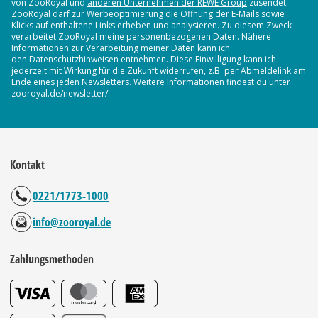
von ZooRoyal und
anderen Unternehmen der REWE Group
zusendet.
ZooRoyal darf zur Werbeoptimierung die Öffnung der E-Mails sowie
Klicks auf enthaltene Links erheben und analysieren. Zu diesem Zweck
verarbeitet ZooRoyal meine personenbezogenen Daten. Nähere
Informationen zur Verarbeitung meiner Daten kann ich
den Datenschutzhinweisen entnehmen. Diese Einwilligung kann ich
jederzeit mit Wirkung für die Zukunft widerrufen, z.B. per Abmeldelink am
Ende eines jeden Newsletters. Weitere Informationen findest du unter
zooroyal.de/newsletter/.
Kontakt
0221/1773-1000
info@zooroyal.de
Zahlungsmethoden