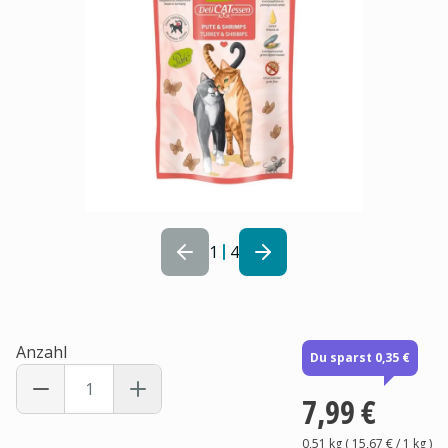
1
4
Anzahl
Du sparst 0,35 €
7,99 €
0,51 kg
(
15,67 €
/ 1
kg
)