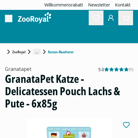
Willkommensrabatt
Newsletter
Kontakt
...
ZooRoyal
Katzen-Nassfutter
Granatapet
5.0
(
1
)
GranataPet Katze -
Delicatessen Pouch Lachs &
Pute - 6x85g