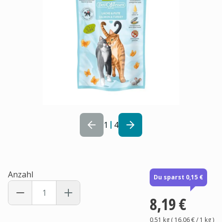
1
4
Anzahl
Du sparst 0,15 €
8,19 €
0,51 kg
(
16,06 €
/ 1
kg
)