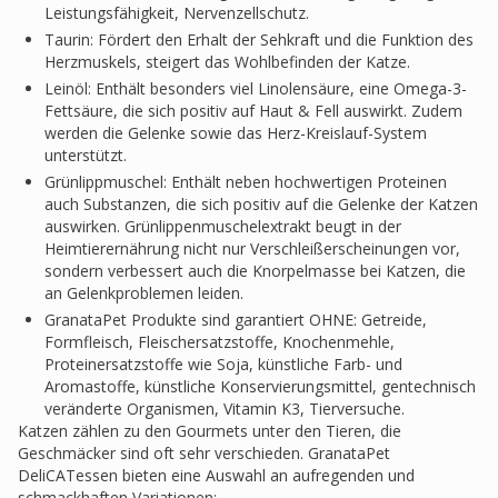
Leistungsfähigkeit, Nervenzellschutz.
Taurin: Fördert den Erhalt der Sehkraft und die Funktion des
Herzmuskels, steigert das Wohlbefinden der Katze.
Leinöl: Enthält besonders viel Linolensäure, eine Omega-3-
Fettsäure, die sich positiv auf Haut & Fell auswirkt. Zudem
werden die Gelenke sowie das Herz-Kreislauf-System
unterstützt.
Grünlippmuschel: Enthält neben hochwertigen Proteinen
auch Substanzen, die sich positiv auf die Gelenke der Katzen
auswirken. Grünlippenmuschelextrakt beugt in der
Heimtierernährung nicht nur Verschleißerscheinungen vor,
sondern verbessert auch die Knorpelmasse bei Katzen, die
an Gelenkproblemen leiden.
GranataPet Produkte sind garantiert OHNE: Getreide,
Formfleisch, Fleischersatzstoffe, Knochenmehle,
Proteinersatzstoffe wie Soja, künstliche Farb- und
Aromastoffe, künstliche Konservierungsmittel, gentechnisch
veränderte Organismen, Vitamin K3, Tierversuche.
Katzen zählen zu den Gourmets unter den Tieren, die
Geschmäcker sind oft sehr verschieden. GranataPet
DeliCATessen bieten eine Auswahl an aufregenden und
schmackhaften Variationen: