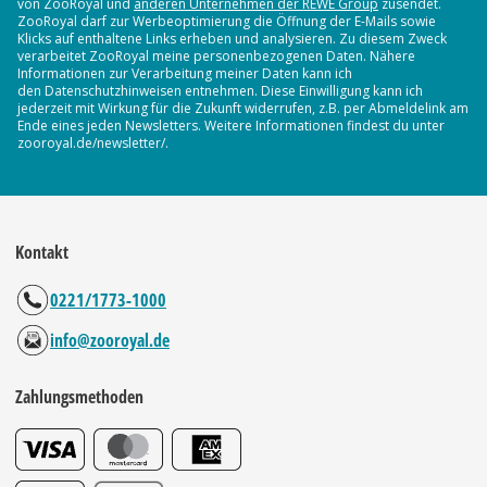
von ZooRoyal und
anderen Unternehmen der REWE Group
zusendet.
ZooRoyal darf zur Werbeoptimierung die Öffnung der E-Mails sowie
Klicks auf enthaltene Links erheben und analysieren. Zu diesem Zweck
verarbeitet ZooRoyal meine personenbezogenen Daten. Nähere
Informationen zur Verarbeitung meiner Daten kann ich
den Datenschutzhinweisen entnehmen. Diese Einwilligung kann ich
jederzeit mit Wirkung für die Zukunft widerrufen, z.B. per Abmeldelink am
Ende eines jeden Newsletters. Weitere Informationen findest du unter
zooroyal.de/newsletter/.
Kontakt
0221/1773-1000
info@zooroyal.de
Zahlungsmethoden