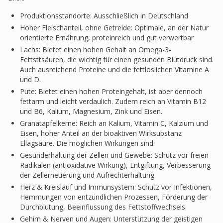
Produktionsstandorte: Ausschließlich in Deutschland
Hoher Fleischanteil, ohne Getreide: Optimale, an der Natur
orientierte Ernährung, proteinreich und gut verwertbar
Lachs: Bietet einen hohen Gehalt an Omega-3-
Fettsttsäuren, die wichtig für einen gesunden Blutdruck sind.
Auch ausreichend Proteine und die fettlöslichen Vitamine A
und D.
Pute: Bietet einen hohen Proteingehalt, ist aber dennoch
fettarm und leicht verdaulich. Zudem reich an Vitamin B12
und B6, Kalium, Magnesium, Zink und Eisen.
Granatapfelkerne: Reich an Kalium, Vitamin C, Kalzium und
Eisen, hoher Anteil an der bioaktiven Wirksubstanz
Ellagsäure. Die möglichen Wirkungen sind:
Gesunderhaltung der Zellen und Gewebe: Schutz vor freien
Radikalen (antioxidative Wirkung), Entgiftung, Verbesserung
der Zellerneuerung und Aufrechterhaltung.
Herz & Kreislauf und Immunsystem: Schutz vor Infektionen,
Hemmungen von entzündlichen Prozessen, Förderung der
Durchblutung, Beeinflussung des Fettstoffwechsels.
Gehirn & Nerven und Augen: Unterstützung der geistigen