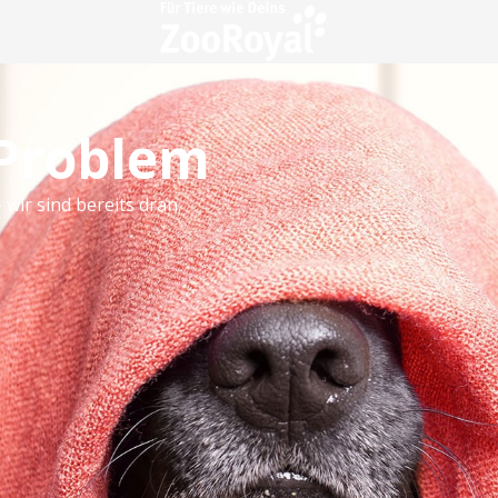
 Problem
 wir sind bereits dran.