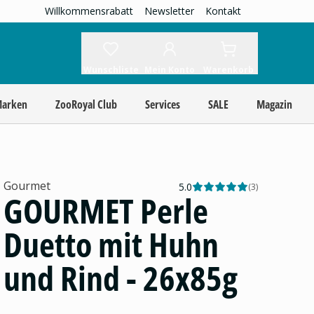
Willkommensrabatt
Newsletter
Kontakt
Wunschliste
Mein Konto
Warenkorb
Marken
ZooRoyal Club
Services
SALE
Magazin
Gourmet
5.0
(
3
)
GOURMET Perle
Duetto mit Huhn
und Rind - 26x85g