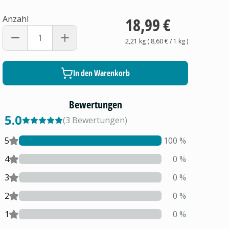
Anzahl
18,99 €
2,21 kg
(
8,60 €
/ 1
kg
)
In den Warenkorb
Bewertungen
5.0
(
3
Bewertungen
)
5
100
%
4
0
%
3
0
%
2
0
%
1
0
%