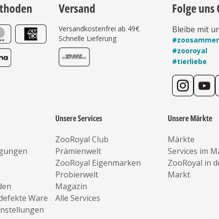
thoden
Versand
Folge uns 
Versandkostenfrei ab 49€
Bleibe mit u
Schnelle Lieferung
#zoosamme
#zooroyal
#tierliebe
Unsere Services
Unsere Märkte
ZooRoyal Club
Märkte
ngungen
Prämienwelt
Services im M
ZooRoyal Eigenmarken
ZooRoyal in 
Probierwelt
Markt
den
Magazin
defekte Ware
Alle Services
instellungen