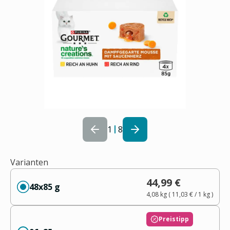
1
8
Varianten
44,99 €
48x85 g
4,08 kg
(
11,03 €
/ 1
kg
)
Preistipp