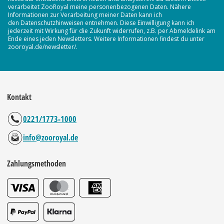
verarbeitet ZooRoyal meine personenbezogenen Daten. Nähere
Informationen zur Verarbeitung meiner Daten kann ich
den Datenschutzhinweisen entnehmen. Diese Einwilligung kann ich
jederzeit mit Wirkung für die Zukunft widerrufen, z.B. per Abmeldelink am
Ende eines jeden Newsletters. Weitere Informationen findest du unter
zooroyal.de/newsletter/.
Kontakt
0221/1773-1000
info@zooroyal.de
Zahlungsmethoden