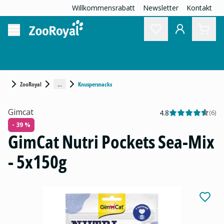
Willkommensrabatt
Newsletter
Kontakt
...
ZooRoyal
Knuspersnacks
Gimcat
4.8
(
6
)
- 39 %
GimCat Nutri Pockets Sea-Mix
- 5x150g