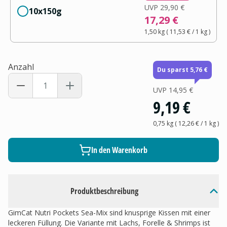
UVP
29,90 €
10x150g
17,29 €
1,50 kg
(
11,53 €
/ 1
kg
)
Anzahl
Du sparst 5,76 €
UVP
14,95 €
9,19 €
0,75 kg
(
12,26 €
/ 1
kg
)
In den Warenkorb
Produktbeschreibung
GimCat Nutri Pockets Sea-Mix sind knusprige Kissen mit einer
leckeren Füllung. Die Variante mit Lachs, Forelle & Shrimps ist