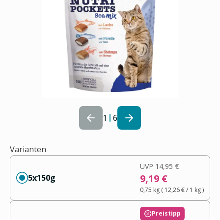
1
6
Varianten
UVP
14,95 €
9,19 €
5x150g
0,75 kg
(
12,26 €
/ 1
kg
)
Preistipp