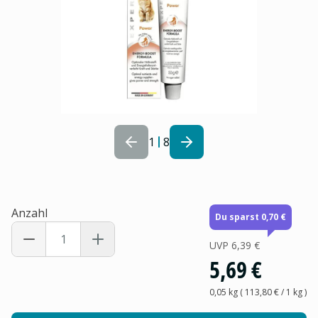
1
8
Anzahl
Du sparst 0,70 €
UVP
6,39 €
5,69 €
0,05 kg
(
113,80 €
/ 1
kg
)