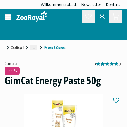
Willkommensrabatt
Newsletter
Kontakt
...
ZooRoyal
Pasten & Cremes
Gimcat
5.0
(
1
)
- 11 %
GimCat Energy Paste 50g