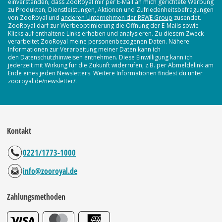
einverstanden, dass ZooRoyal mir per E-Mail an mich gerichtete Werbung
zu Produkten, Dienstleistungen, Aktionen und Zufriedenheitsbefragungen
von ZooRoyal und
anderen Unternehmen der REWE Group
zusendet.
ZooRoyal darf zur Werbeoptimierung die Öffnung der E-Mails sowie
Klicks auf enthaltene Links erheben und analysieren. Zu diesem Zweck
verarbeitet ZooRoyal meine personenbezogenen Daten. Nähere
Informationen zur Verarbeitung meiner Daten kann ich
den Datenschutzhinweisen entnehmen. Diese Einwilligung kann ich
jederzeit mit Wirkung für die Zukunft widerrufen, z.B. per Abmeldelink am
Ende eines jeden Newsletters. Weitere Informationen findest du unter
zooroyal.de/newsletter/.
Kontakt
0221/1773-1000
info@zooroyal.de
Zahlungsmethoden