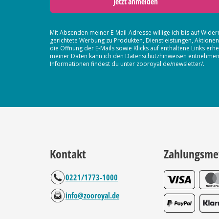
Jetzt anmelden
Mit Absenden meiner E-Mail-Adresse willige ich bis auf Wider
gerichtete Werbung zu Produkten, Dienstleistungen, Aktion
die Öffnung der E-Mails sowie Klicks auf enthaltene Links 
meiner Daten kann ich den Datenschutzhinweisen entnehmen. D
Informationen findest du unter zooroyal.de/newsletter/.
Kontakt
Zahlungsme
0221/1773-1000
info@zooroyal.de