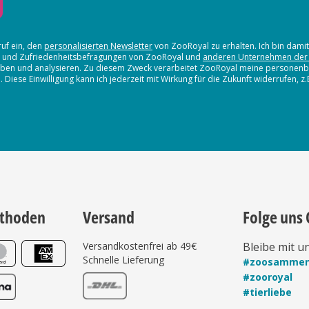
ruf ein, den
personalisierten Newsletter
von ZooRoyal zu erhalten. Ich bin dami
en und Zufriedenheitsbefragungen von ZooRoyal und
anderen Unternehmen der
erheben und analysieren. Zu diesem Zweck verarbeitet ZooRoyal meine persone
iese Einwilligung kann ich jederzeit mit Wirkung für die Zukunft widerrufen, z
thoden
Versand
Folge uns 
Versandkostenfrei ab 49€
Bleibe mit u
Schnelle Lieferung
#zoosamme
#zooroyal
#tierliebe