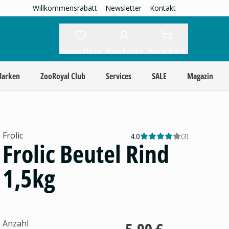
Willkommensrabatt
Newsletter
Kontakt
Wunschliste
Mein Konto
Warenkorb
Marken
ZooRoyal Club
Services
SALE
Magazin
Frolic
4.0
(
3
)
Frolic Beutel Rind
1,5kg
Anzahl