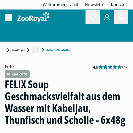
Willkommensrabatt
Newsletter
Kontakt
...
ZooRoyal
Katzen-Nassfutter
Felix
4.8
(
74
)
Mixpakete
FELIX Soup
Geschmacksvielfalt aus dem
Wasser mit Kabeljau,
Thunfisch und Scholle - 6x48g