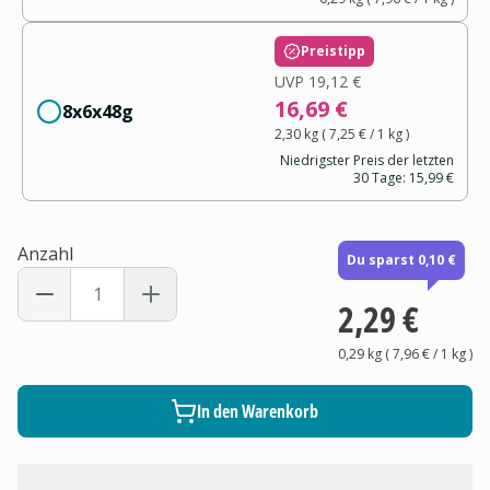
Preistipp
UVP
19,12 €
16,69 €
8x6x48g
2,30 kg
(
7,25 €
/ 1
kg
)
Niedrigster Preis der letzten
30 Tage:
15,99 €
Anzahl
Du sparst 0,10 €
2,29 €
0,29 kg
(
7,96 €
/ 1
kg
)
In den Warenkorb