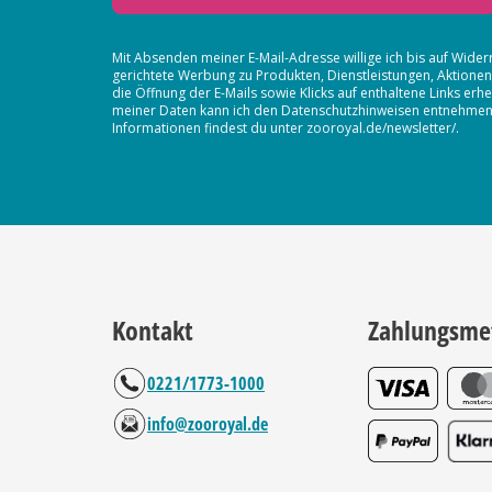
Mit Absenden meiner E-Mail-Adresse willige ich bis auf Wider
gerichtete Werbung zu Produkten, Dienstleistungen, Aktion
die Öffnung der E-Mails sowie Klicks auf enthaltene Links 
meiner Daten kann ich den Datenschutzhinweisen entnehmen. D
Informationen findest du unter zooroyal.de/newsletter/.
Kontakt
Zahlungsme
0221/1773-1000
info@zooroyal.de