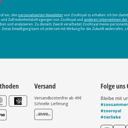
ruf ein, den
personalisierten Newsletter
von ZooRoyal zu erhalten. Ich bin dami
en und Zufriedenheitsbefragungen von ZooRoyal und
anderen Unternehmen der
erheben und analysieren. Zu diesem Zweck verarbeitet ZooRoyal meine persone
iese Einwilligung kann ich jederzeit mit Wirkung für die Zukunft widerrufen, z
thoden
Versand
Folge uns 
Versandkostenfrei ab 49€
Bleibe mit u
Schnelle Lieferung
#zoosamme
#zooroyal
#tierliebe