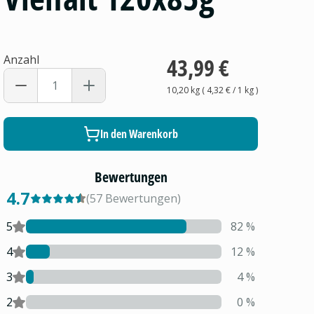
Anzahl
43,99 €
10,20 kg
(
4,32 €
/ 1
kg
)
In den Warenkorb
Bewertungen
4.7
(
57
Bewertungen
)
5
82
%
4
12
%
3
4
%
2
0
%