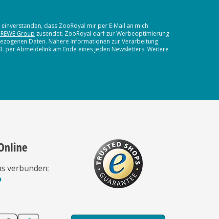
t einverstanden, dass ZooRoyal mir per E-Mail an mich
 REWE Group
zusendet. ZooRoyal darf zur Werbeoptimierung
nbezogenen Daten. Nähere Informationen zur Verarbeitung
.B. per Abmeldelink am Ende eines jeden Newsletters. Weitere
Online
ns verbunden:
n