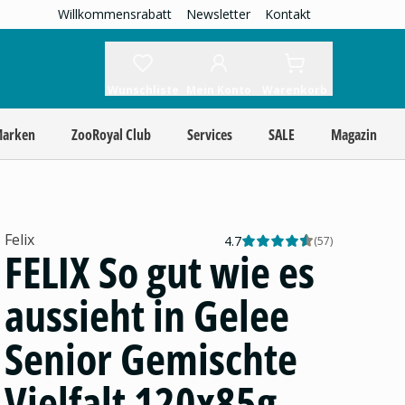
Willkommensrabatt
Newsletter
Kontakt
Wunschliste
Mein Konto
Warenkorb
Marken
ZooRoyal Club
Services
SALE
Magazin
Felix
4.7
(
57
)
FELIX So gut wie es
aussieht in Gelee
Senior Gemischte
Vielfalt 120x85g