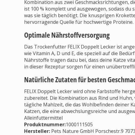
Kombination aus zwei Geschmacksrichtungen, di
ist 100 % komplett und ausgewogen, sodass du si
was sie täglich benötigt. Die knusprigen Krokett
hervorragende Quelle für hochwertige Proteine.
Optimale Nährstoffversorgung
Das Trockenfutter FELIX Doppelt Lecker ist ange
wie Vitamin A, D und E, die speziell auf die Bed
Nährstoffe tragen dazu bei, dass deine Katze vit
in dieser Rezeptur sorgen für einen unübertreff
Natürliche Zutaten für besten Geschma
FELIX Doppelt Lecker wird ohne Farbstoffe herge
zubereitet. Die Kombination aus Rind und Huhn, v
tägliche Mahlzeit, die das Wohlbefinden deiner Kat
Katzen, die eine abwechslungsreiche und ausge
Alleinfuttermittel
Produktnummer:
1000111505
Hersteller
:
Pets Nature GmbH Porschestr.9 70736