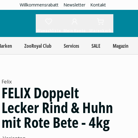
Willkommensrabatt
Newsletter
Kontakt
Wunschliste
Mein Konto
Warenkorb
Marken
ZooRoyal Club
Services
SALE
Magazin
Felix
FELIX Doppelt
Lecker Rind & Huhn
mit Rote Bete - 4kg