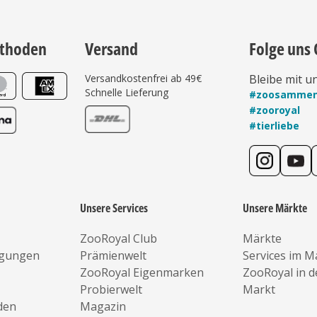
thoden
Versand
Folge uns 
Versandkostenfrei ab 49€
Bleibe mit u
Schnelle Lieferung
#zoosamme
#zooroyal
#tierliebe
Unsere Services
Unsere Märkte
ZooRoyal Club
Märkte
ngungen
Prämienwelt
Services im M
ZooRoyal Eigenmarken
ZooRoyal in 
Probierwelt
Markt
den
Magazin