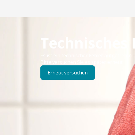
Technisches
Es ist ein technischer Fehler aufgetreten –
Bitte versuchen Sie es später erneut.
Erneut versuchen