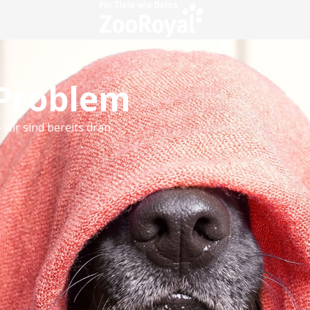
 Problem
 wir sind bereits dran.