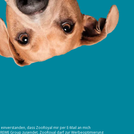
t einverstanden, dass ZooRoyal mir per E-Mail an mich
 REWE Group
zusendet. ZooRoyal darf zur Werbeoptimierung