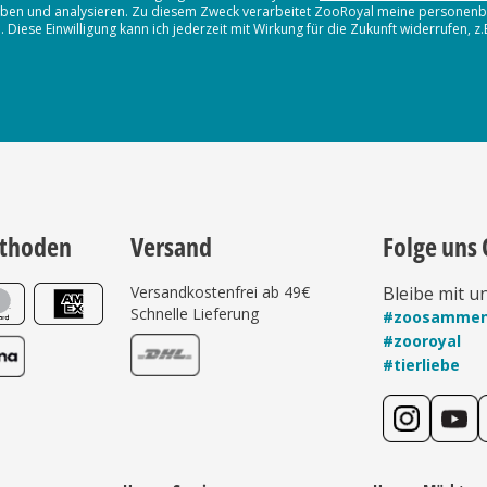
erheben und analysieren. Zu diesem Zweck verarbeitet ZooRoyal meine persone
iese Einwilligung kann ich jederzeit mit Wirkung für die Zukunft widerrufen, z
thoden
Versand
Folge uns 
Versandkostenfrei ab 49€
Bleibe mit u
Schnelle Lieferung
#zoosamme
#zooroyal
#tierliebe