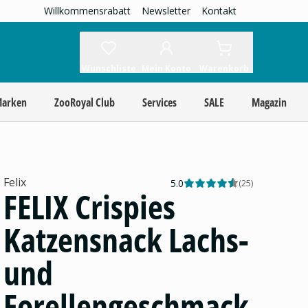
Willkommensrabatt
Newsletter
Kontakt
Wunschliste
Mein Konto
Warenkorb
Marken
ZooRoyal Club
Services
SALE
Magazin
Felix
5.0
(
25
)
FELIX Crispies
Katzensnack Lachs-
und
Forellengeschmack