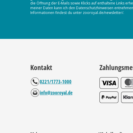
die Öffnung der E-Mails sowie Klicks auf enthaltene Links 
meiner Daten kann ich den Datenschutzhinweisen entnehmen. D
Informationen findest du unter zooroyal.de/newsletter/.
Kontakt
Zahlungsme
0221/1773-1000
info@zooroyal.de