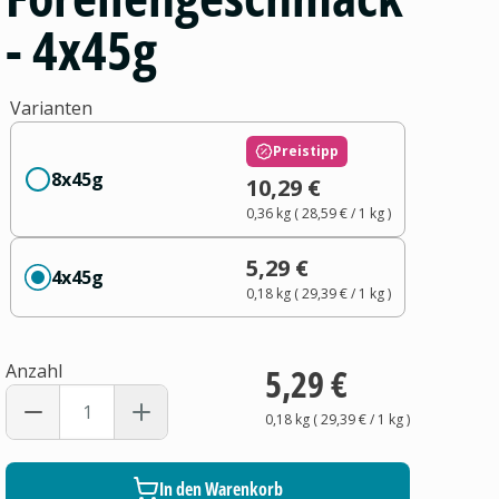
- 4x45g
Varianten
Preistipp
8x45g
10,29 €
0,36 kg
(
28,59 €
/ 1
kg
)
5,29 €
4x45g
0,18 kg
(
29,39 €
/ 1
kg
)
Anzahl
5,29 €
0,18 kg
(
29,39 €
/ 1
kg
)
In den Warenkorb