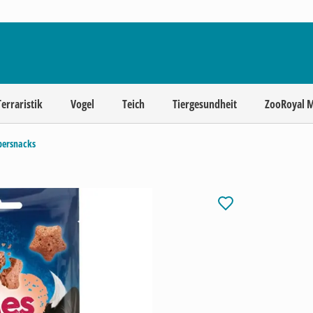
Terraristik
Vogel
Teich
Tiergesundheit
ZooRoyal 
persnacks