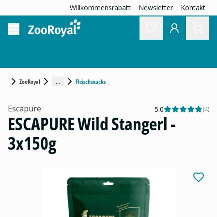
Willkommensrabatt
Newsletter
Kontakt
...
ZooRoyal
Fleischsnacks
Escapure
5.0
(
4
)
ESCAPURE Wild Stangerl -
3x150g