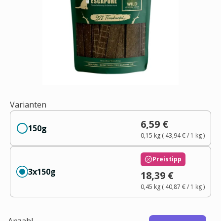
Varianten
6,59 €
150g
0,15 kg
(
43,94 €
/ 1
kg
)
Preistipp
3x150g
18,39 €
0,45 kg
(
40,87 €
/ 1
kg
)