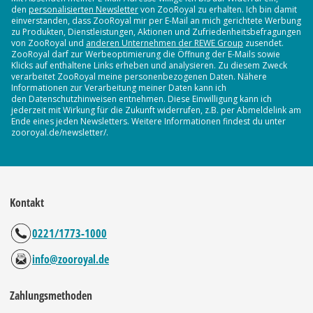
den
personalisierten Newsletter
von ZooRoyal zu erhalten. Ich bin damit
einverstanden, dass ZooRoyal mir per E-Mail an mich gerichtete Werbung
zu Produkten, Dienstleistungen, Aktionen und Zufriedenheitsbefragungen
von ZooRoyal und
anderen Unternehmen der REWE Group
zusendet.
ZooRoyal darf zur Werbeoptimierung die Öffnung der E-Mails sowie
Klicks auf enthaltene Links erheben und analysieren. Zu diesem Zweck
verarbeitet ZooRoyal meine personenbezogenen Daten. Nähere
Informationen zur Verarbeitung meiner Daten kann ich
den Datenschutzhinweisen entnehmen. Diese Einwilligung kann ich
jederzeit mit Wirkung für die Zukunft widerrufen, z.B. per Abmeldelink am
Ende eines jeden Newsletters. Weitere Informationen findest du unter
zooroyal.de/newsletter/.
Kontakt
0221/1773-1000
info@zooroyal.de
Zahlungsmethoden