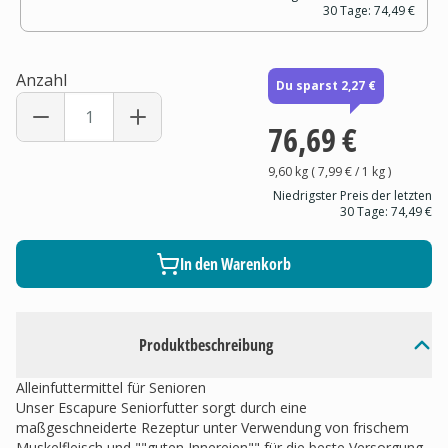
30 Tage:
74,49 €
Anzahl
Du sparst 2,27 €
76,69 €
9,60 kg
(
7,99 €
/ 1
kg
)
Niedrigster Preis der letzten
30 Tage:
74,49 €
In den Warenkorb
Produktbeschreibung
Alleinfuttermittel für Senioren
Unser Escapure Seniorfutter sorgt durch eine
maßgeschneiderte Rezeptur unter Verwendung von frischem
Muskelfleisch und ""guten Innereien"" für die beste Versorgung