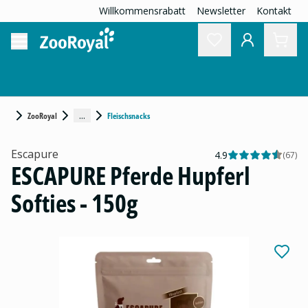
Willkommensrabatt
Newsletter
Kontakt
...
ZooRoyal
Fleischsnacks
Escapure
4.9
(
67
)
ESCAPURE Pferde Hupferl
Softies - 150g