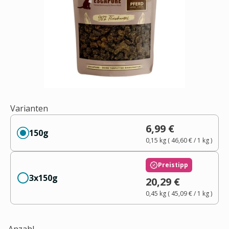
Varianten
6,99 €
150g
0,15 kg
(
46,60 €
/ 1
kg
)
Preistipp
3x150g
20,29 €
0,45 kg
(
45,09 €
/ 1
kg
)