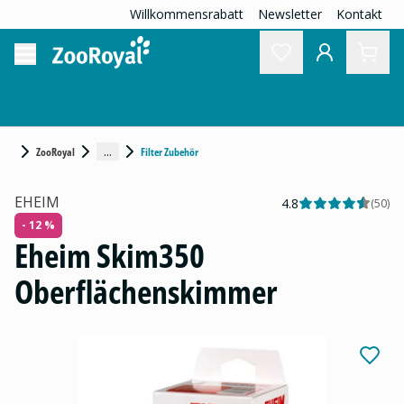
Willkommensrabatt
Newsletter
Kontakt
...
ZooRoyal
Filter Zubehör
EHEIM
4.8
(
50
)
- 12 %
Eheim Skim350
Oberflächenskimmer