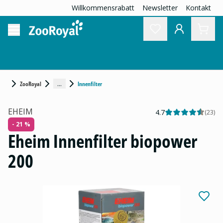
Willkommensrabatt
Newsletter
Kontakt
...
ZooRoyal
Innenfilter
EHEIM
4.7
(
23
)
- 21 %
Eheim Innenfilter biopower
200