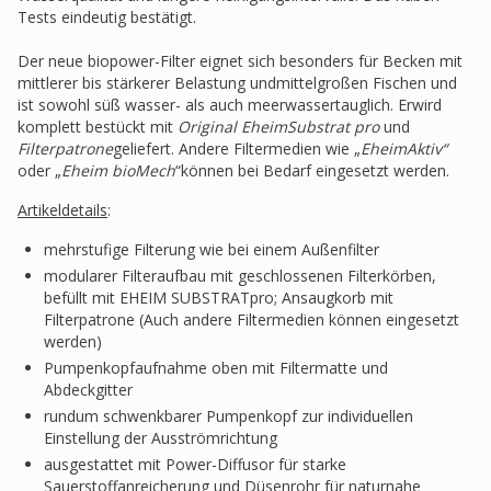
Tests eindeutig bestätigt.
Der neue biopower-Filter eignet sich besonders für Becken mit
mittlerer bis stärkerer Belastung undmittelgroßen Fischen und
ist sowohl süß wasser- als auch meerwassertauglich. Erwird
komplett bestückt mit
Original EheimSubstrat pro
und
Filterpatrone
geliefert. Andere Filtermedien wie „
EheimAktiv“
oder „
Eheim
bioMech
“können bei Bedarf eingesetzt werden.
Artikeldetails
:
mehrstufige Filterung wie bei einem Außenfilter
modularer Filteraufbau mit geschlossenen Filterkörben,
befüllt mit EHEIM SUBSTRATpro; Ansaugkorb mit
Filterpatrone (Auch andere Filtermedien können eingesetzt
werden)
Pumpenkopfaufnahme oben mit Filtermatte und
Abdeckgitter
rundum schwenkbarer Pumpenkopf zur individuellen
Einstellung der Ausströmrichtung
ausgestattet mit Power-Diffusor für starke
Sauerstoffanreicherung und Düsenrohr für naturnahe