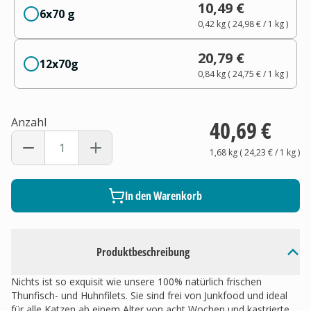
10,49 €
6x70 g
0,42 kg
(
24,98 €
/ 1
kg
)
20,79 €
12x70g
0,84 kg
(
24,75 €
/ 1
kg
)
Anzahl
40,69 €
1,68 kg
(
24,23 €
/ 1
kg
)
In den Warenkorb
Produktbeschreibung
Nichts ist so exquisit wie unsere 100% natürlich frischen
Thunfisch- und Huhnfilets. Sie sind frei von Junkfood und ideal
für alle Katzen ab einem Alter von acht Wochen und kastrierte