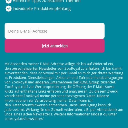
Hilfreiche Tipps zu aktuellen Themen
Individuelle Produktempfehlung
Deine E-Mail Adresse
Jetzt anmelden
Mit Absenden meiner E-Mail-Adresse willige ich bis auf Widerruf ein,
den
personalisierten Newsletter
von ZooRoyal zu erhalten. Ich bin damit
einverstanden, dass ZooRoyal mir per E-Mail an mich gerichtete Werbung
zu Produkten, Dienstleistungen, Aktionen und Zufriedenheitsbefragungen
von ZooRoyal und
anderen Unternehmen der REWE Group
zusendet.
ZooRoyal darf zur Werbeoptimierung die Öffnung der E-Mails sowie
Klicks auf enthaltene Links erheben und analysieren. Zu diesem Zweck
verarbeitet ZooRoyal meine personenbezogenen Daten. Nähere
Informationen zur Verarbeitung meiner Daten kann ich
den Datenschutzhinweisen entnehmen. Diese Einwilligung kann ich
jederzeit mit Wirkung für die Zukunft widerrufen, z.B. per Abmeldelink am
Ende eines jeden Newsletters. Weitere Informationen findest du unter
zooroyal.de/newsletter/.