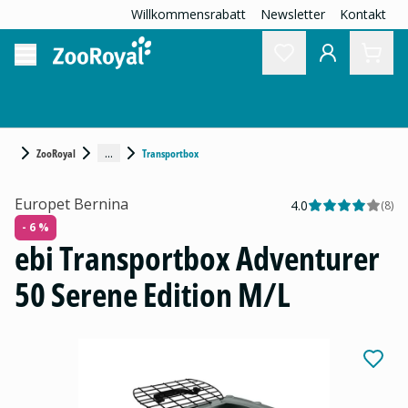
Willkommensrabatt
Newsletter
Kontakt
...
ZooRoyal
Transportbox
Europet Bernina
4.0
(
8
)
- 6 %
ebi Transportbox Adventurer
50 Serene Edition M/L