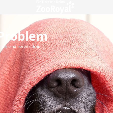
 Problem
 wir sind bereits dran.