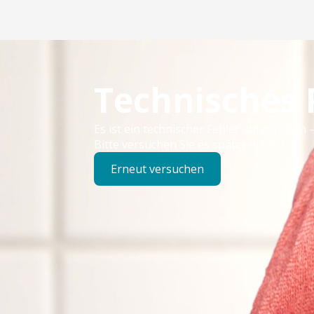
Technisches
Es ist ein technischer Fehler aufgetreten –
Bitte versuchen Sie es später erneut.
Erneut versuchen