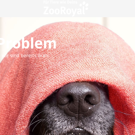
 Problem
 wir sind bereits dran.